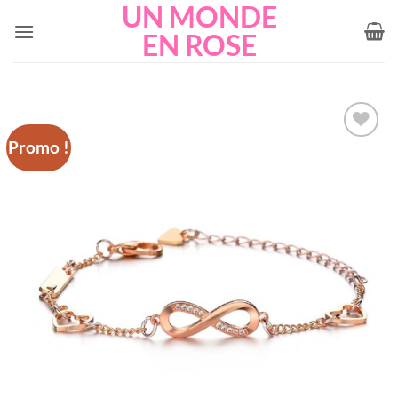
UN MONDE
Passer
au
EN ROSE
contenu
Promo !
Add to
wishlist