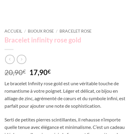
ACCUEIL
/
BIJOUX ROSE
/
BRACELET ROSE
Bracelet infinity rose gold
Le
Le
20,90
17,90
€
€
prix
prix
Le bracelet Infinity rose gold est une véritable touche de
initial
actuel
romantisme à votre poignet. Léger et délicat, ce bijou en
était :
est :
alliage de zinc, agrémenté de cœurs et du symbole infini, est
20,90€.
17,90€.
parfait pour ajouter une note de sophistication.
Serti de petites pierres scintillantes, il rehausse n’importe
quelle tenue avec élégance et minimalisme. C’est un cadeau