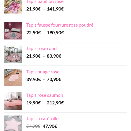
Tapis papillon rose
Plage
21,90
€
–
141,90
€
de
prix :
Tapis fausse fourrure rose poudré
21,90€
Plage
22,90
€
–
190,90
€
à
de
141,90€
prix :
Tapis rose rond
22,90€
Plage
21,90
€
–
83,90
€
à
de
190,90€
prix :
Tapis nuage rose
21,90€
Plage
39,90
€
–
73,90
€
à
de
83,90€
prix :
Tapis rose saumon
39,90€
Plage
19,90
€
–
212,90
€
à
de
73,90€
prix :
Tapis rose étoile
19,90€
Le
Le
54,90
€
47,90
€
à