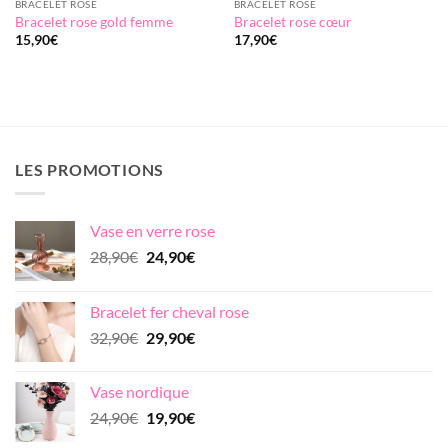
BRACELET ROSE
BRACELET ROSE
Bracelet rose gold femme
Bracelet rose cœur
15,90
€
17,90
€
LES PROMOTIONS
Vase en verre rose
Le
Le
28,90
€
24,90
€
prix
prix
initial
actuel
Bracelet fer cheval rose
était :
est :
Le
Le
32,90
€
29,90
€
28,90€.
24,90€.
prix
prix
initial
actuel
Vase nordique
était :
est :
Le
Le
24,90
€
19,90
€
32,90€.
29,90€.
prix
prix