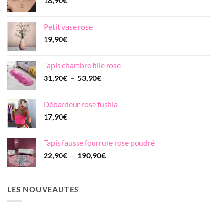
18,90
€
Petit vase rose
19,90
€
Tapis chambre fille rose
Plage
31,90
€
–
53,90
€
de
prix :
Débardeur rose fushia
31,90€
17,90
€
à
53,90€
Tapis fausse fourrure rose poudré
Plage
22,90
€
–
190,90
€
de
prix :
22,90€
LES NOUVEAUTÉS
à
190,90€