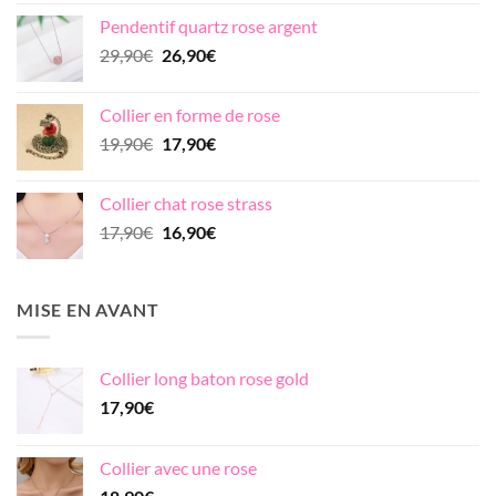
initial
actuel
Pendentif quartz rose argent
était :
est :
Le
Le
29,90
€
26,90
€
24,90€.
19,90€.
prix
prix
initial
actuel
Collier en forme de rose
était :
est :
Le
Le
19,90
€
17,90
€
29,90€.
26,90€.
prix
prix
initial
actuel
Collier chat rose strass
était :
est :
Le
Le
17,90
€
16,90
€
19,90€.
17,90€.
prix
prix
initial
actuel
était :
est :
MISE EN AVANT
17,90€.
16,90€.
Collier long baton rose gold
17,90
€
Collier avec une rose