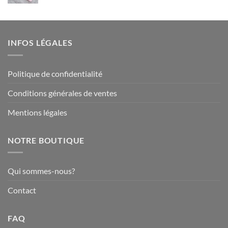
prix
prix
212,90€
initial
actuel
était :
est :
54,90€.
47,90€.
INFOS LÉGALES
Politique de confidentialité
Conditions générales de ventes
Mentions légales
NOTRE BOUTIQUE
Qui sommes-nous?
Contact
FAQ