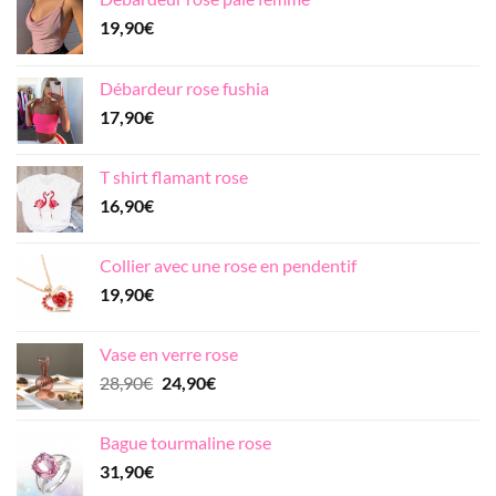
19,90
€
Débardeur rose fushia
17,90
€
T shirt flamant rose
16,90
€
Collier avec une rose en pendentif
19,90
€
Vase en verre rose
Le
Le
28,90
€
24,90
€
prix
prix
initial
actuel
Bague tourmaline rose
était :
est :
31,90
€
28,90€.
24,90€.