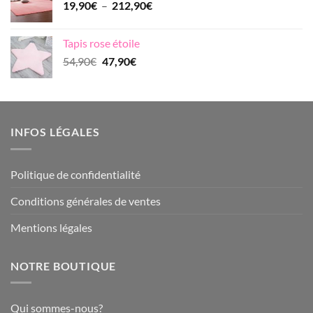
Plage
19,90
€
–
212,90
€
à
de
73,90€
prix :
Tapis rose étoile
19,90€
Le
Le
54,90
€
47,90
€
à
prix
prix
212,90€
initial
actuel
était :
est :
54,90€.
47,90€.
INFOS LÉGALES
Politique de confidentialité
Conditions générales de ventes
Mentions légales
NOTRE BOUTIQUE
Qui sommes-nous?