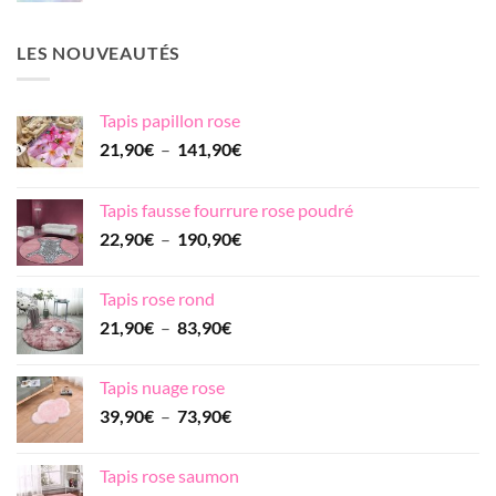
LES NOUVEAUTÉS
Tapis papillon rose
Plage
21,90
€
–
141,90
€
de
prix :
Tapis fausse fourrure rose poudré
21,90€
Plage
22,90
€
–
190,90
€
à
de
141,90€
prix :
Tapis rose rond
22,90€
Plage
21,90
€
–
83,90
€
à
de
190,90€
prix :
Tapis nuage rose
21,90€
Plage
39,90
€
–
73,90
€
à
de
83,90€
prix :
Tapis rose saumon
39,90€