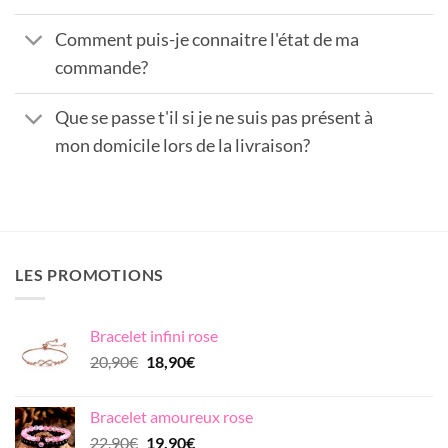
Comment puis-je connaitre l'état de ma
commande?
Que se passe t'il si je ne suis pas présent à
mon domicile lors de la livraison?
LES PROMOTIONS
Bracelet infini rose
Le
Le
20,90
€
18,90
€
prix
prix
initial
actuel
Bracelet amoureux rose
était :
est :
Le
Le
22,90
€
19,90
€
20,90€.
18,90€.