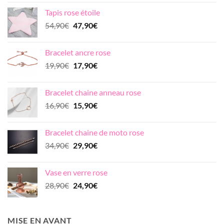
initial
actuel
Tapis rose étoile
était :
est :
Le
Le
54,90
€
47,90
€
17,90€.
16,90€.
prix
prix
initial
actuel
Bracelet ancre rose
était :
est :
Le
Le
19,90
€
17,90
€
54,90€.
47,90€.
prix
prix
initial
actuel
Bracelet chaine anneau rose
était :
est :
Le
Le
16,90
€
15,90
€
19,90€.
17,90€.
prix
prix
initial
actuel
Bracelet chaine de moto rose
était :
est :
Le
Le
34,90
€
29,90
€
16,90€.
15,90€.
prix
prix
initial
actuel
Vase en verre rose
était :
est :
Le
Le
28,90
€
24,90
€
34,90€.
29,90€.
prix
prix
initial
actuel
était :
est :
MISE EN AVANT