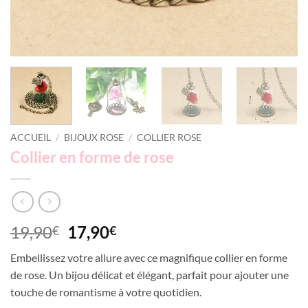
ACCUEIL
/
BIJOUX ROSE
/
COLLIER ROSE
Collier en forme de rose
Le
Le
19,90
17,90
€
€
prix
prix
Embellissez votre allure avec ce magnifique collier en forme
initial
actuel
de rose. Un bijou délicat et élégant, parfait pour ajouter une
était :
est :
touche de romantisme à votre quotidien.
19,90€.
17,90€.