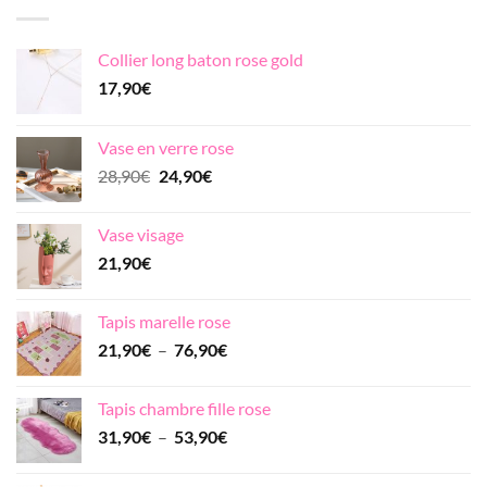
28,90€.
24,90€.
Collier long baton rose gold
17,90
€
Vase en verre rose
Le
Le
28,90
€
24,90
€
prix
prix
initial
actuel
Vase visage
était :
est :
21,90
€
28,90€.
24,90€.
Tapis marelle rose
Plage
21,90
€
–
76,90
€
de
prix :
Tapis chambre fille rose
21,90€
Plage
31,90
€
–
53,90
€
à
de
76,90€
prix :