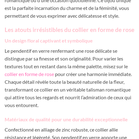
romantique ou d’une occasion quotidienne. Ce bijou unique
est la parfaite incarnation du charme et de la féminité, vous
permettant de vous exprimer avec délicatesse et style.
Les atouts irrésistibles du collier en forme de rose
Un design floral captivant et symbolique
Le pendentif en verre renfermant une rose délicate se
distingue par sa finesse et son originalité. Pour varier les
textures tout en restant dans la même palette, misez sur le
collier en forme de rose
pour créer une harmonie immédiate.
Chaque détail révèle toute la beauté naturelle de la fleur,
transformant ce collier en un véritable talisman romantique
qui attire tous les regards et nourrit l’admiration de ceux qui
vous entourent.
Matériaux de qualité pour une durabilité exceptionnelle
Confectionné en alliage de zinc robuste, ce collier allie
résistance et légèreté. Son pendentif en verre apporte une