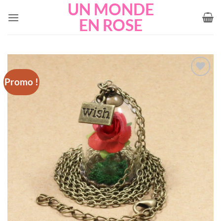
UN MONDE
Passer
au
EN ROSE
contenu
Promo !
Add to
wishlist