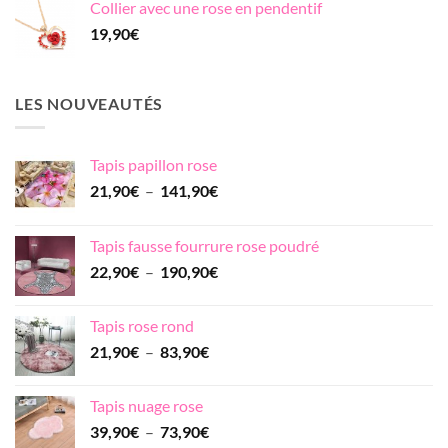
Collier avec une rose en pendentif
31,90€
19,90
€
à
53,90€
LES NOUVEAUTÉS
Tapis papillon rose
Plage
21,90
€
–
141,90
€
de
prix :
Tapis fausse fourrure rose poudré
21,90€
Plage
22,90
€
–
190,90
€
à
de
141,90€
prix :
Tapis rose rond
22,90€
Plage
21,90
€
–
83,90
€
à
de
190,90€
prix :
Tapis nuage rose
21,90€
Plage
39,90
€
–
73,90
€
à