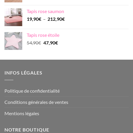
de
83,90€
prix :
Tapis rose saumon
39,90€
Plage
19,90
€
–
212,90
€
à
de
73,90€
prix :
Tapis rose étoile
19,90€
Le
Le
54,90
€
47,90
€
à
prix
prix
212,90€
initial
actuel
était :
est :
54,90€.
47,90€.
INFOS LÉGALES
Politique de confidentialité
Conditions générales de ventes
Mentions légales
NOTRE BOUTIQUE