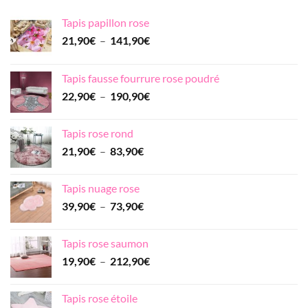
214,90€
Tapis papillon rose
Plage
21,90
€
–
141,90
€
de
prix :
Tapis fausse fourrure rose poudré
21,90€
Plage
22,90
€
–
190,90
€
à
de
141,90€
prix :
Tapis rose rond
22,90€
Plage
21,90
€
–
83,90
€
à
de
190,90€
prix :
Tapis nuage rose
21,90€
Plage
39,90
€
–
73,90
€
à
de
83,90€
prix :
Tapis rose saumon
39,90€
Plage
19,90
€
–
212,90
€
à
de
73,90€
prix :
Tapis rose étoile
19,90€