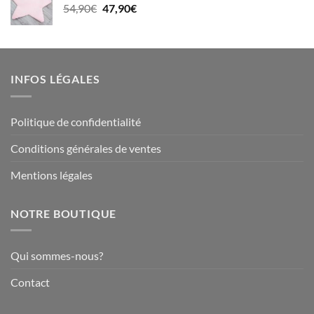
Le
Le
54,90
€
47,90
€
à
prix
prix
212,90€
initial
actuel
était :
est :
54,90€.
47,90€.
INFOS LÉGALES
Politique de confidentialité
Conditions générales de ventes
Mentions légales
NOTRE BOUTIQUE
Qui sommes-nous?
Contact