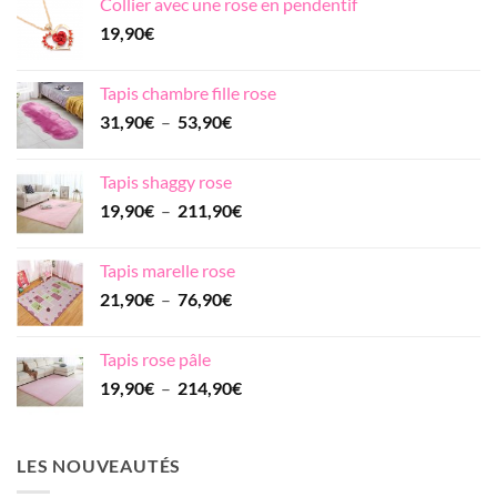
Collier avec une rose en pendentif
était :
est :
19,90
€
19,90€.
17,90€.
Tapis chambre fille rose
Plage
31,90
€
–
53,90
€
de
prix :
Tapis shaggy rose
31,90€
Plage
19,90
€
–
211,90
€
à
de
53,90€
prix :
Tapis marelle rose
19,90€
Plage
21,90
€
–
76,90
€
à
de
211,90€
prix :
Tapis rose pâle
21,90€
Plage
19,90
€
–
214,90
€
à
de
76,90€
prix :
19,90€
LES NOUVEAUTÉS
à