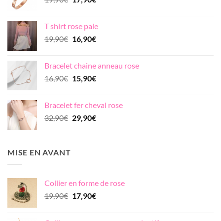
22,90€.
19,90€.
prix
prix
initial
actuel
T shirt rose pale
était :
est :
Le
Le
19,90
€
16,90
€
19,90€.
17,90€.
prix
prix
initial
actuel
Bracelet chaine anneau rose
était :
est :
Le
Le
16,90
€
15,90
€
19,90€.
16,90€.
prix
prix
initial
actuel
Bracelet fer cheval rose
était :
est :
Le
Le
32,90
€
29,90
€
16,90€.
15,90€.
prix
prix
initial
actuel
était :
est :
MISE EN AVANT
32,90€.
29,90€.
Collier en forme de rose
Le
Le
19,90
€
17,90
€
prix
prix
initial
actuel