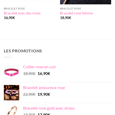
BRACELET ROSE
BRACELET ROSE
Bracelet avec des roses
Bracelet rose femme
16,90
€
18,90
€
LES PROMOTIONS
Collier rose en cuir
Le
Le
18,90
€
16,90
€
prix
prix
initial
actuel
Bracelet amoureux rose
était :
est :
Le
Le
22,90
€
19,90
€
18,90€.
16,90€.
prix
prix
initial
actuel
Bracelet rose gold avec strass
était :
est :
Le
Le
19,90
€
17,90
€