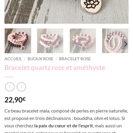
ACCUEIL
/
BIJOUX ROSE
/
BRACELET ROSE
Bracelet quartz rose et améthyste
22,90
€
Ce beau bracelet mala, composé de perles en pierre naturelle,
est proposé en trois déclinaisons : bouddha, ohm et lotus. Si
vous cherchez
la paix du cœur et de l’esprit
, mais aussi un
mental aiguisé, optez pour ce bracelet en quartz rose et