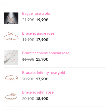
Bague rose croix
Le
Le
21,90
€
19,90
€
prix
prix
initial
actuel
Bracelet ancre rose
était :
est :
Le
Le
19,90
€
17,90
€
21,90€.
19,90€.
prix
prix
initial
actuel
Bracelet chaine anneau rose
était :
est :
Le
Le
16,90
€
15,90
€
19,90€.
17,90€.
prix
prix
initial
actuel
Bracelet infinity rose gold
était :
est :
Le
Le
20,90
€
17,90
€
16,90€.
15,90€.
prix
prix
initial
actuel
Bracelet infini rose
était :
est :
Le
Le
20,90
€
18,90
€
20,90€.
17,90€.
prix
prix
initial
actuel