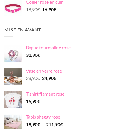
Collier rose en cuir
était :
est :
Le
Le
18,90
€
16,90
€
20,90€.
18,90€.
prix
prix
initial
actuel
était :
est :
MISE EN AVANT
18,90€.
16,90€.
Bague tourmaline rose
31,90
€
Vase en verre rose
Le
Le
28,90
€
24,90
€
prix
prix
initial
actuel
T shirt flamant rose
était :
est :
16,90
€
28,90€.
24,90€.
Tapis shaggy rose
Plage
19,90
€
–
211,90
€