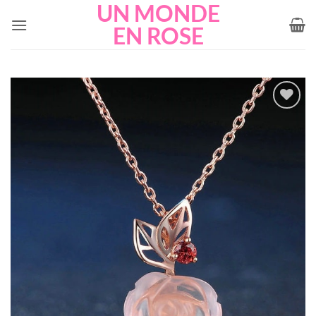
UN MONDE
Passer
au
EN ROSE
contenu
Add to
wishlist