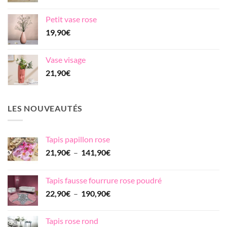
de
prix :
Petit vase rose
19,90€
19,90
€
à
211,90€
Vase visage
21,90
€
LES NOUVEAUTÉS
Tapis papillon rose
Plage
21,90
€
–
141,90
€
de
prix :
Tapis fausse fourrure rose poudré
21,90€
Plage
22,90
€
–
190,90
€
à
de
141,90€
prix :
Tapis rose rond
22,90€