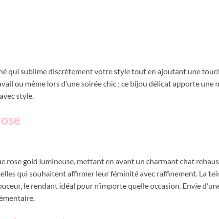
finé qui sublime discrètement votre style tout en ajoutant une tou
travail ou même lors d’une soirée chic ; ce bijou délicat apporte une
avec style.
rose
ue rose gold lumineuse, mettant en avant un charmant chat rehaussé d
r celles qui souhaitent affirmer leur féminité avec raffinement. La t
uceur, le rendant idéal pour n’importe quelle occasion. Envie d’une
émentaire.