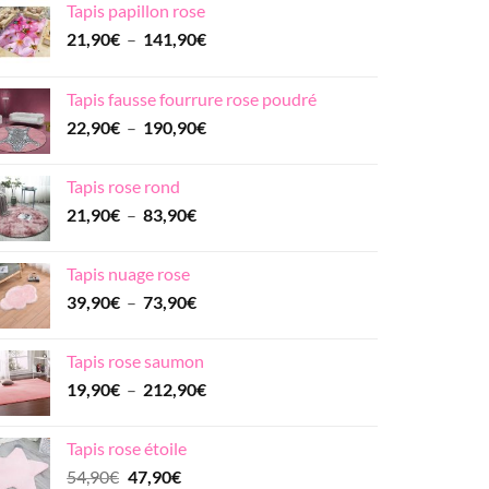
Tapis papillon rose
Plage
21,90
€
–
141,90
€
de
prix :
Tapis fausse fourrure rose poudré
21,90€
Plage
22,90
€
–
190,90
€
à
de
141,90€
prix :
Tapis rose rond
22,90€
Plage
21,90
€
–
83,90
€
à
de
190,90€
prix :
Tapis nuage rose
21,90€
Plage
39,90
€
–
73,90
€
à
de
83,90€
prix :
Tapis rose saumon
39,90€
Plage
19,90
€
–
212,90
€
à
de
73,90€
prix :
Tapis rose étoile
19,90€
Le
Le
54,90
€
47,90
€
à