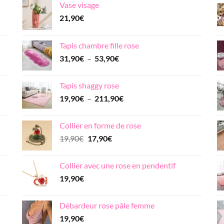
Vase visage
21,90
€
Tapis chambre fille rose
Plage
31,90
€
–
53,90
€
de
prix :
Tapis shaggy rose
31,90€
Plage
19,90
€
–
211,90
€
à
de
53,90€
prix :
Collier en forme de rose
19,90€
Le
Le
19,90
€
17,90
€
à
prix
prix
211,90€
initial
actuel
Collier avec une rose en pendentif
était :
est :
19,90
€
19,90€.
17,90€.
Débardeur rose pâle femme
19,90
€