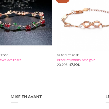
wishlist
 ROSE
BRACELET ROSE
avec des roses
Bracelet infinity rose gold
Le
Le
20,90
€
17,90
€
prix
prix
initial
actuel
était :
est :
20,90€.
17,90€.
MISE EN AVANT
L