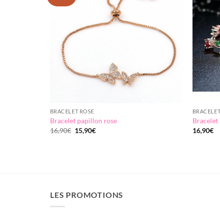
wishlist
wishlist
BRACELET ROSE
BRACELET
Bracelet papillon rose
Bracelet 
Le
Le
16,90
€
15,90
€
16,90
€
prix
prix
initial
actuel
était :
est :
16,90€.
15,90€.
LES PROMOTIONS