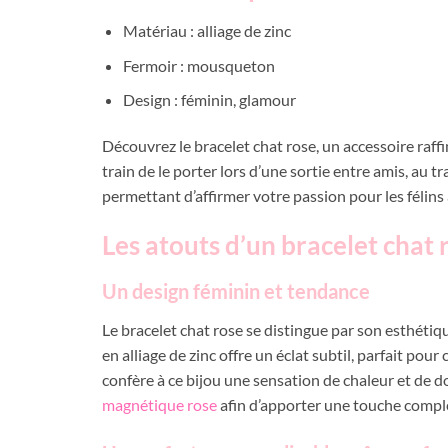
Matériau : alliage de zinc
Fermoir : mousqueton
Design : féminin, glamour
Découvrez le bracelet chat rose, un accessoire raf
train de le porter lors d’une sortie entre amis, au 
permettant d’affirmer votre passion pour les félins 
Les atouts d’un bracelet chat 
Un design féminin et tendance
Le bracelet chat rose se distingue par son esthétiq
en alliage de zinc offre un éclat subtil, parfait pou
confère à ce bijou une sensation de chaleur et de do
magnétique rose
afin d’apporter une touche compl