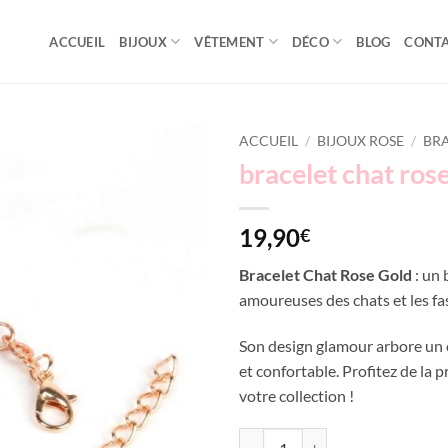
ACCUEIL
BIJOUX
VÊTEMENT
DÉCO
BLOG
CONT
ACCUEIL
/
BIJOUX ROSE
/
BR
bracelet chat ros
Add to
wishlist
19,90
€
Bracelet Chat Rose Gold
: un 
amoureuses des chats et les fa
Son design glamour arbore un cha
et confortable. Profitez de la
votre collection !
quantité de bracelet chat rose