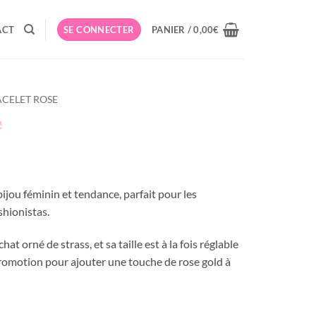
ACT
SE CONNECTER
PANIER /
0,00
€
ACELET ROSE
e
bijou féminin et tendance, parfait pour les
shionistas.
t orné de strass, et sa taille est à la fois réglable
 promotion pour ajouter une touche de rose gold à