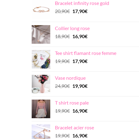
Bracelet infinity rose gold
Le
Le
20,90
€
17,90
€
prix
prix
initial
actuel
Collier long rose
était :
est :
Le
Le
18,90
€
16,90
€
20,90€.
17,90€.
prix
prix
initial
actuel
Tee shirt flamant rose femme
était :
est :
Le
Le
19,90
€
17,90
€
18,90€.
16,90€.
prix
prix
initial
actuel
Vase nordique
était :
est :
Le
Le
24,90
€
19,90
€
19,90€.
17,90€.
prix
prix
initial
actuel
T shirt rose pale
était :
est :
Le
Le
19,90
€
16,90
€
24,90€.
19,90€.
prix
prix
initial
actuel
Bracelet acier rose
était :
est :
Le
Le
19,90
€
16,90
€
19,90€.
16,90€.