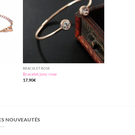
wishlist
wishlist
BRACELET ROSE
Bracelet jonc rose
17,90
€
ES NOUVEAUTÉS