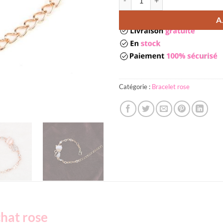
A
Catégorie :
Bracelet rose
chat rose