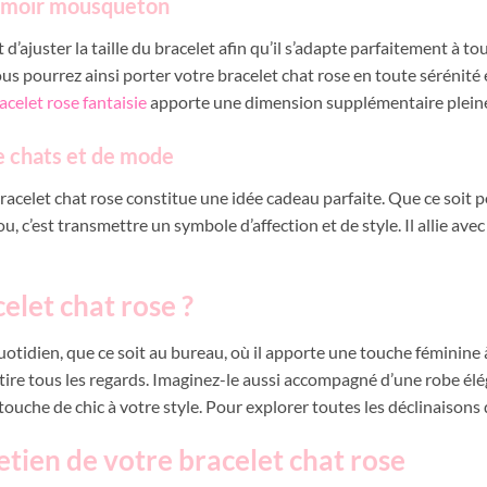
ermoir mousqueton
ajuster la taille du bracelet afin qu’il s’adapte parfaitement à to
us pourrez ainsi porter votre bracelet chat rose en toute sérénité e
acelet rose fantaisie
apporte une dimension supplémentaire plein
e chats et de mode
bracelet chat rose constitue une idée cadeau parfaite. Que ce soit
ijou, c’est transmettre un symbole d’affection et de style. Il allie
elet chat rose ?
uotidien, que ce soit au bureau, où il apporte une touche féminine 
ire tous les regards. Imaginez-le aussi accompagné d’une robe éléga
ouche de chic à votre style. Pour explorer toutes les déclinaisons
etien de votre bracelet chat rose