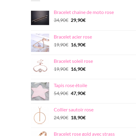
Bracelet chaine de moto rose
Le
Le
34,90
€
29,90
€
prix
prix
initial
actuel
Bracelet acier rose
était :
est :
Le
Le
19,90
€
16,90
€
34,90€.
29,90€.
prix
prix
initial
actuel
Bracelet soleil rose
était :
est :
Le
Le
19,90
€
16,90
€
19,90€.
16,90€.
prix
prix
initial
actuel
Tapis rose étoile
était :
est :
Le
Le
54,90
€
47,90
€
19,90€.
16,90€.
prix
prix
initial
actuel
Collier sautoir rose
était :
est :
Le
Le
24,90
€
18,90
€
54,90€.
47,90€.
prix
prix
initial
actuel
Bracelet rose gold avec strass