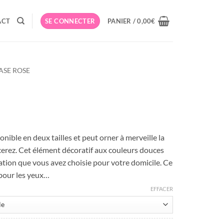
ACT
SE CONNECTER
PANIER /
0,00
€
ASE ROSE
age
onible en deux tailles et peut orner à merveille la
x :
acerez. Cet élément décoratif aux couleurs douces
,90€
ration que vous avez choisie pour votre domicile. Ce
 pour les yeux…
,90€
EFFACER