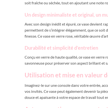
soit fraîche ou séchée, tout en ajoutant une note 
Un design minimaliste et original, un m
Avec son design inédit et épuré, ce vase devient r
permettent de s’intégrer élégamment, que ce soit d
finesse. Ce vase en verre rose, véritable œuvre d’art,
Durabilité et simplicité d’entretien
Conçu en verre de haute qualité, ce vase en verre ro
savonneuse pour préserver son aspect brillant et 
Utilisation et mise en valeur 
Imaginez-le sur une console dans votre entrée, acc
vos invités. Ce vase peut également devenir la piè
douce et apaisante à votre espace de travail tout e