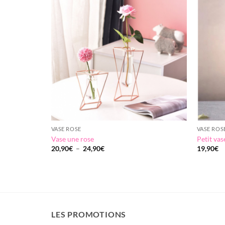
Add to
Add to
wishlist
wishlist
VASE ROSE
VASE ROS
Vase une rose
Petit vas
Plage
20,90
€
–
24,90
€
19,90
€
de
prix :
20,90€
à
24,90€
LES PROMOTIONS