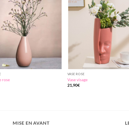
Add to
wishlist
E
VASE ROSE
e rose
Vase visage
21,90
€
MISE EN AVANT
L