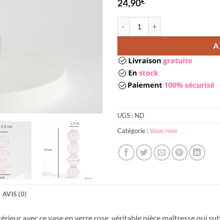
24,90
€
quantité de Vase verre rose
A
UGS :
ND
Catégorie :
Vase rose
AVIS (0)
érieur avec ce vase en verre rose, véritable pièce maîtresse qui su