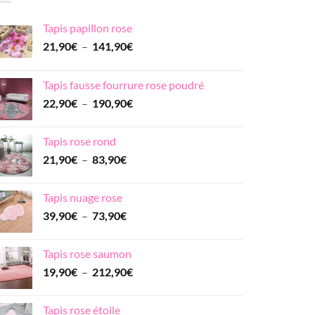
Tapis papillon rose
Plage
21,90
€
–
141,90
€
de
prix :
Tapis fausse fourrure rose poudré
21,90€
Plage
22,90
€
–
190,90
€
à
de
141,90€
prix :
Tapis rose rond
22,90€
Plage
21,90
€
–
83,90
€
à
de
190,90€
prix :
Tapis nuage rose
21,90€
Plage
39,90
€
–
73,90
€
à
de
83,90€
prix :
Tapis rose saumon
39,90€
Plage
19,90
€
–
212,90
€
à
de
73,90€
prix :
Tapis rose étoile