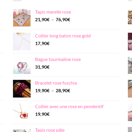
Tapis marelle rose
Plage
21,90
€
–
76,90
€
de
prix :
Collier long baton rose gold
21,90€
17,90
€
à
76,90€
Bague tourmaline rose
31,90
€
Bracelet rose fuschia
Plage
19,90
€
–
28,90
€
de
prix :
Collier avec une rose en pendentif
19,90€
19,90
€
à
28,90€
Tapis rose pâle