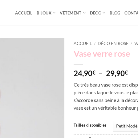
ACCUEIL
BIJOUX
VÊTEMENT
DÉCO
BLOG
CONT
ACCUEIL
/
DÉCO EN ROSE
/
V
Vase verre rose
Add to
wishlist
Pl
24,90
–
29,90
€
€
de
Ce très beau vase rose est disp
pri
pièce dans laquelle vous le pl
24
s’accorde sans peine à la déco
à
vase est un véritable bonheur
29
Tailles disponibles