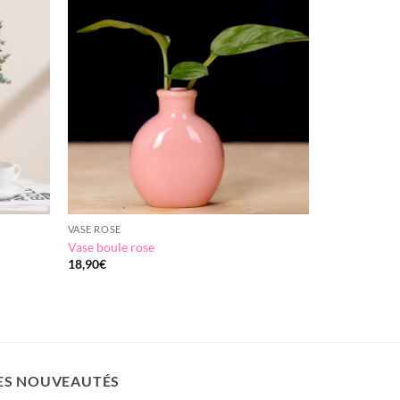
Add to
Add to
wishlist
wishlist
VASE ROSE
Vase boule rose
18,90
€
ES NOUVEAUTÉS