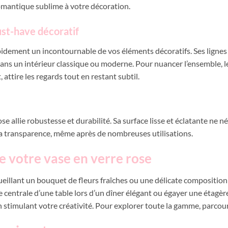
romantique sublime à votre décoration.
ust-have décoratif
apidement un incontournable de vos éléments décoratifs. Ses lignes
ans un intérieur classique ou moderne. Pour nuancer l’ensemble, 
 attire les regards tout en restant subtil.
se allie robustesse et durabilité. Sa surface lisse et éclatante ne n
sa transparence, même après de nombreuses utilisations.
de votre vase en verre rose
ueillant un bouquet de fleurs fraîches ou une délicate compositio
ce centrale d’une table lors d’un dîner élégant ou égayer une étag
n stimulant votre créativité. Pour explorer toute la gamme, parcou