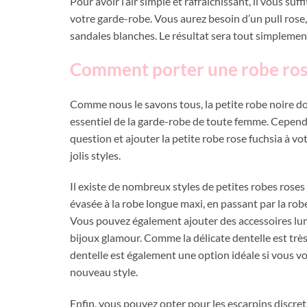
Pour avoir l’air simple et rafraîchissant, il vous su
votre garde-robe. Vous aurez besoin d’un pull rose, 
sandales blanches. Le résultat sera tout simplement
Comment porter une robe rose
Comme nous le savons tous, la petite robe noire d
essentiel de la garde-robe de toute femme. Cepend
question et ajouter la petite robe rose fuchsia à vo
jolis styles.
Il existe de nombreux styles de petites robes roses 
évasée à la robe longue maxi, en passant par la ro
Vous pouvez également ajouter des accessoires lu
bijoux glamour. Comme la délicate dentelle est très
dentelle est également une option idéale si vous vo
nouveau style.
Enfin, vous pouvez opter pour les escarpins discre