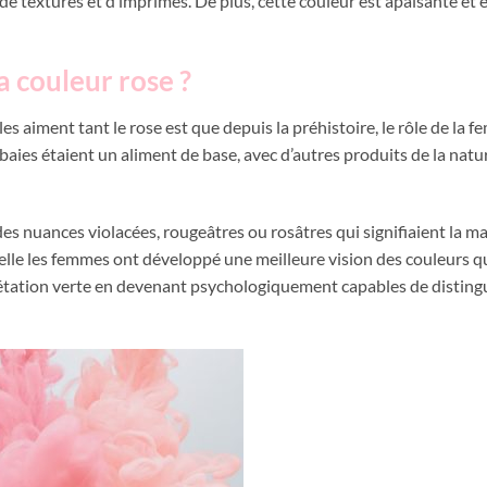
e textures et d’imprimés. De plus, cette couleur est apaisante et e
 couleur rose ?
illes aiment tant le rose est que depuis la préhistoire, le rôle de la 
 baies étaient un aliment de base, avec d’autres produits de la natu
des nuances violacées, rougeâtres ou rosâtres qui signifiaient la ma
uelle les femmes ont développé une meilleure vision des couleurs q
étation verte en devenant psychologiquement capables de distingu