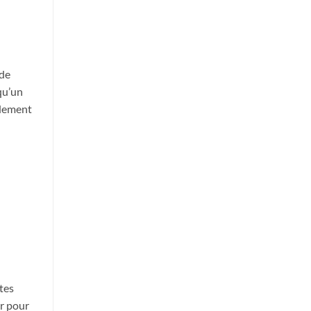
 de
qu’un
idement
ttes
ir pour