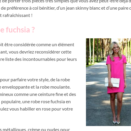
ffit de porter trois pièces très simples que vous avez peut-être déjà 
de préférence à col bénitier, d’un jean skinny blanc et d’une paire 
 rafraîchissant !
 fuchsia ?
oit être considérée comme un élément
ant, vous devriez reconsidérer cette
tre liste des incontournables pour leurs
pour parfaire votre style, de la robe
be enveloppante et la robe moulante.
mineux comme une ceinture fine et des
 populaire, une robe rose fuchsia en
ulez vous habiller en rose pour votre
ts métalliques, crème ou nudes pour