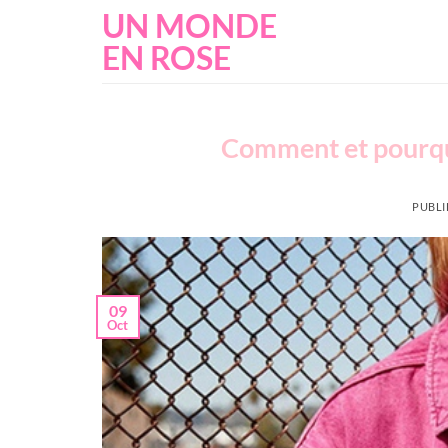
Passer
UN MONDE
au
EN ROSE
contenu
Comment et pourquo
PUBLI
09
Oct