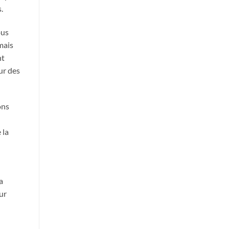
.
ous
mais
nt
ur des
ons
 la
a
ur