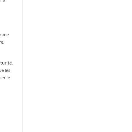
lle
femme
re,
turité.
ue les
er le