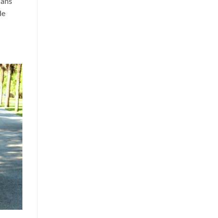
dans
de