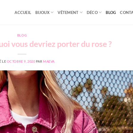
ACCUEIL
BIJOUX
VÊTEMENT
DÉCO
BLOG
CONT
BLOG
i vous devriez porter du rose ?
É LE
OCTOBRE 9, 2020
PAR
MAEVA