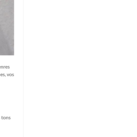
enres
es, vos
s tons