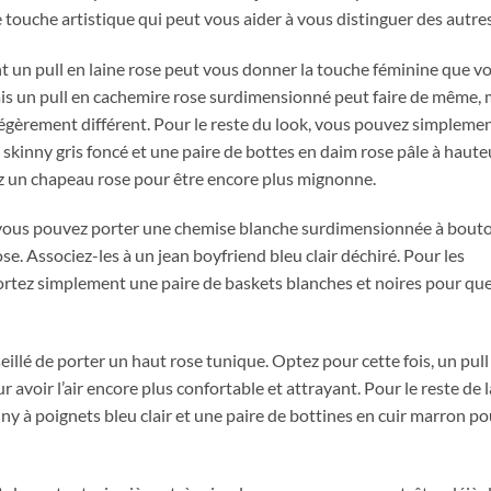
 touche artistique qui peut vous aider à vous distinguer des autres
 un pull en laine rose peut vous donner la touche féminine que v
ais un pull en cachemire rose surdimensionné peut faire de même, 
égèrement différent. Pour le reste du look, vous pouvez simpleme
 skinny gris foncé et une paire de bottes en daim rose pâle à haute
ez un chapeau rose pour être encore plus mignonne.
vous pouvez porter une chemise blanche surdimensionnée à bout
ose. Associez-les à un jean boyfriend bleu clair déchiré. Pour les
ortez simplement une paire de baskets blanches et noires pour que
nseillé de porter un haut rose tunique. Optez pour cette fois, un pull
r avoir l’air encore plus confortable et attrayant. Pour le reste de l
y à poignets bleu clair et une paire de bottines en cuir marron po